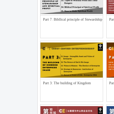
Part 7: Bibllical principle of Stewardship
Par
and Spi
lik
Part 3: The building of Kingdom
Par
Enterprise Image
Ki