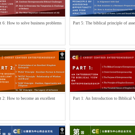
t 6: How to solve business problems
Part 5: The biblical principle of ass
e unethi
opport
t 2: How to become an excellent
Part 1: An Introduction to Biblical 
ngdom Enterpr
on Entrep