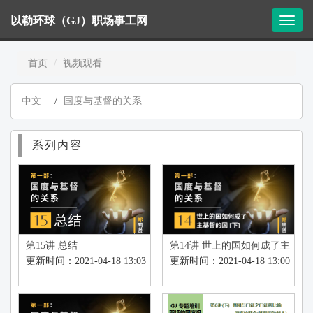
以勒环球（GJ）职场事工网
T
o
g
首页
视频观看
g
l
e
中文
/
国度与基督的关系
n
a
v
系列内容
i
g
a
t
i
o
n
第15讲 总结
第14讲 世上的国如何成了主
基督的国 (下)
更新时间：2021-04-18 13:03
更新时间：2021-04-18 13:00