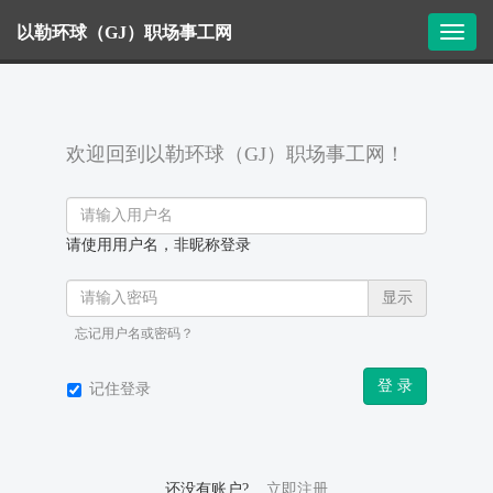
以勒环球（GJ）职场事工网
T
o
g
g
l
e
欢迎回到以勒环球（GJ）职场事工网！
n
a
v
i
请使用用户名，非昵称登录
g
a
显示
t
i
忘记用户名或密码？
o
n
登 录
记住登录
还没有账户?
立即注册