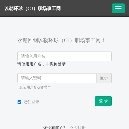
以勒环球（GJ）职场事工网
T
o
g
g
l
e
欢迎回到以勒环球（GJ）职场事工网！
n
a
v
i
请使用用户名，非昵称登录
g
a
显示
t
i
忘记用户名或密码？
o
n
登 录
记住登录
还没有账户?
立即注册